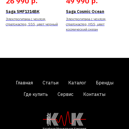
р.
р.
26 990
49 990
Saga SMF1314BK
Saga Cosmic Ocean
Электрогитара с чехлом,
Электрогитара с чехлом,
стратокастер, SSS, цвет черный
стратокастер, HSS, цвет
космический океан
Главная
Статьи
Каталог
Бренды
Где купить
Сервис
Контакты