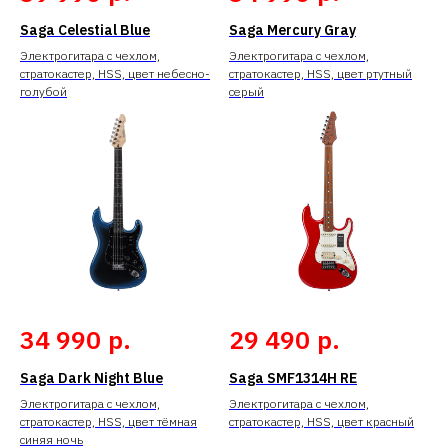
Saga Celestial Blue
Saga Mercury Gray
Электрогитара с чехлом,
Электрогитара с чехлом,
стратокастер, HSS, цвет небесно-
стратокастер, HSS, цвет ртутный
голубой
серый
р.
р.
34 990
29 490
Saga Dark Night Blue
Saga SMF1314H RE
Электрогитара с чехлом,
Электрогитара с чехлом,
стратокастер, HSS, цвет тёмная
стратокастер, HSS, цвет красный
синяя ночь