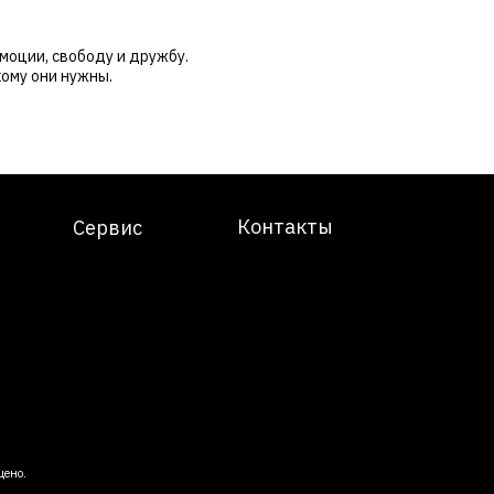
эмоции, свободу и дружбу.
кому они нужны.
Контакты
Сервис
щено.