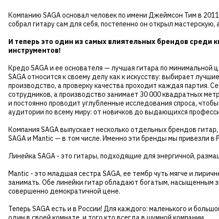
Компанию SAGA основал человек по имени Джеймсон Тим в 2011 
собрал гитару сам для себя, постепенно он открыл мастерскую, 
И теперь это один из самых влиятельных брендов среди 
инструментов!
Кредо SAGA и ее основателя — лучшая гитара по минимальной ц
SAGA относится к своему делу как к искусству: выбирает лучши
производство, а проверку качества проходит каждая партия. С
сотрудников, а производство занимает 30 000 квадратных мет
и постоянно проводит углубленные исследования спроса, чтоб
аудитории по всему миру: от новичков до выдающихся професс
Компания SAGA выпускает несколько отдельных брендов гитар,
SAGA и Mantic — в том числе. Именно эти бренды мы привезли в 
Линейка SAGA - это гитары, подходящие для энергичной, разма
Mantic - это младшая сестра SAGA, ее тембр чуть мягче и лиричн
занимать. Обе линейки гитар обладают богатым, насыщенным з
совершенно демократичной цене.
Теперь SAGA есть и в России!
Для каждого: маленького и большог
один в своей комнате, и того кто всегда в шумной компании.