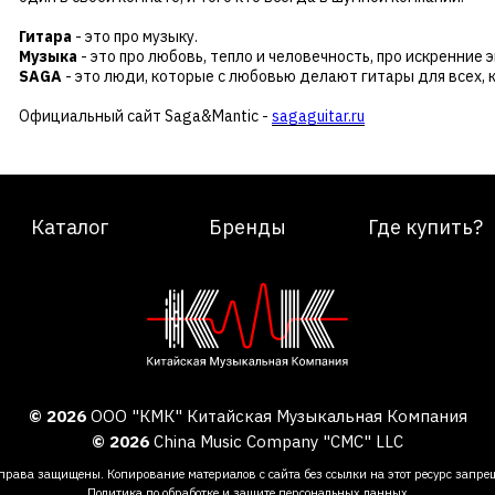
Гитара
- это про музыку.
Музыка
- это про любовь, тепло и человечность, про искренние 
SAGA
- это люди, которые с любовью делают гитары для всех, 
Официальный сайт Saga&Mantic -
sagaguitar.ru
Каталог
Бренды
Где купить?
© 2026
ООО "КМК" Китайская Музыкальная Компания
© 2026
China Music Company "CMC" LLC
права защищены. Копирование материалов с сайта без ссылки на этот ресурс запре
Политика по обработке и защите персональных данных