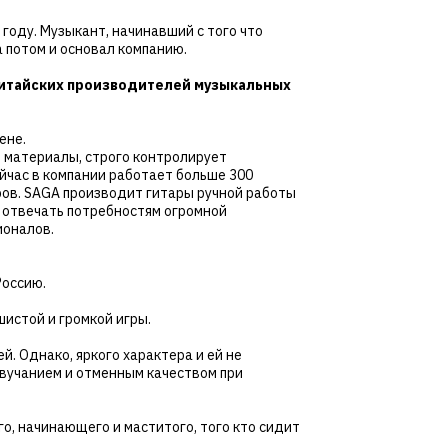
году. Музыкант, начинавший с того что
а потом и основал компанию.
китайских производителей музыкальных
ене.
е материалы, строго контролирует
ейчас в компании работает больше 300
ров. SAGA производит гитары ручной работы
ы отвечать потребностям огромной
ионалов.
Россию.
шистой и громкой игры.
ей. Однако, яркого характера и ей не
вучанием и отменным качеством при
о, начинающего и маститого, того кто сидит