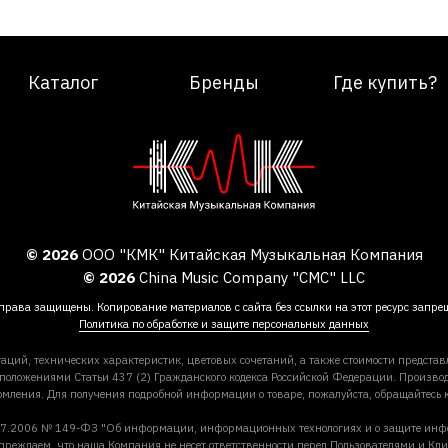
Каталог
Бренды
Где купить?
© 2026
ООО "КМК" Китайская Музыкальная Компания
© 2026
China Music Company "CMC" LLC
права защищены. Копирование материалов с сайта без ссылки на этот ресурс запре
Политика по обработке и защите персональных данных
аций, технических характеристик, цветовых сочетаний, а также стоимости предста
 положениями Статьи 437 (2) Гражданского кодекса Российской Федерации. Производ
омления. Для получения подробной информации о товаре, пожалуйста, обращайтесь
27.07.2006 № 149-ФЗ "Об информации, информационных технологиях и о защите ин
преждаем, что наша Компания не несет ответственности перед Пользователями и Кли