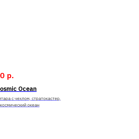
р.
90
osmic Ocean
тара с чехлом, стратокастер,
 космический океан