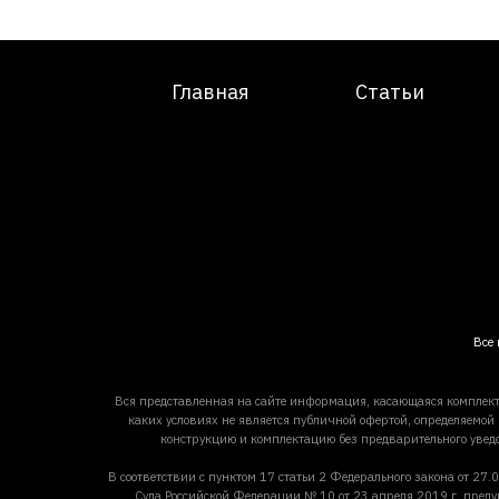
Главная
Статьи
Все 
Вся представленная на сайте информация, касающаяся комплект
каких условиях не является публичной офертой, определяемой
конструкцию и комплектацию без предварительного увед
В соответствии с пунктом 17 статьи 2 Федерального закона от 
Суда Российской Федерации № 10 от 23 апреля 2019 г. преду