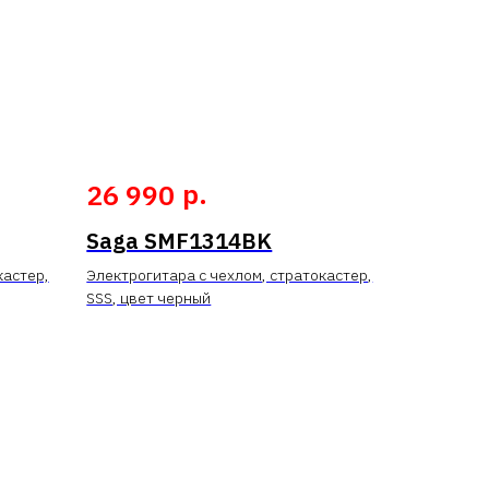
р.
26 990
Saga SMF1314BK
кастер,
Электрогитара с чехлом, стратокастер,
SSS, цвет черный