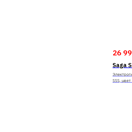
26 9
Saga 
Электроги
SSS, цвет