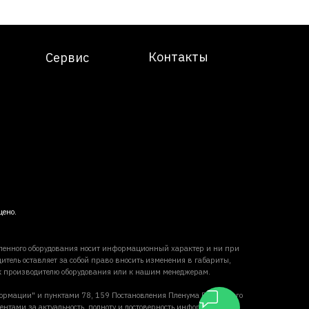
Контакты
Сервис
щено.
вленного оборудования носит информационный характер и ни при
итель оставляет за собой право вносить изменения в габариты,
 к производителю оборудования или к нашим менеджерам.
формации" и пунктами 78, 159 Постановления Пленума Верховного
ентами за актуальность, полноту и достоверность информации,