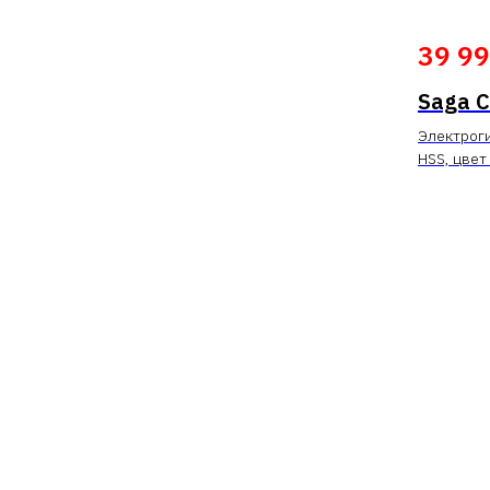
39 9
Saga C
Электроги
HSS, цвет