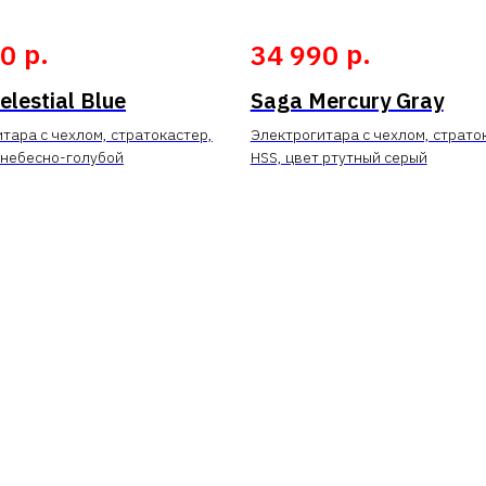
р.
р.
90
34 990
elestial Blue
Saga Mercury Gray
тара с чехлом, стратокастер,
Электрогитара с чехлом, страто
 небесно-голубой
HSS, цвет ртутный серый