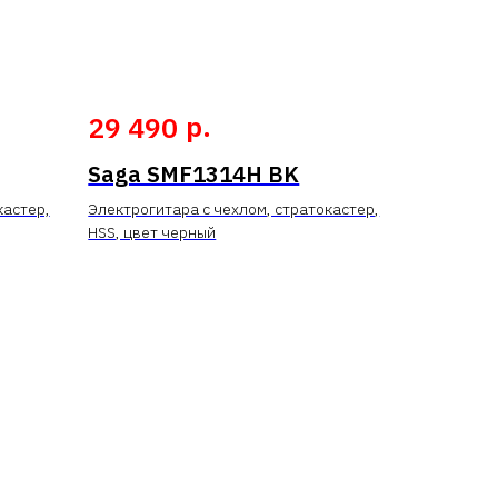
р.
29 490
Saga SMF1314H BK
кастер,
Электрогитара с чехлом, стратокастер,
HSS, цвет черный