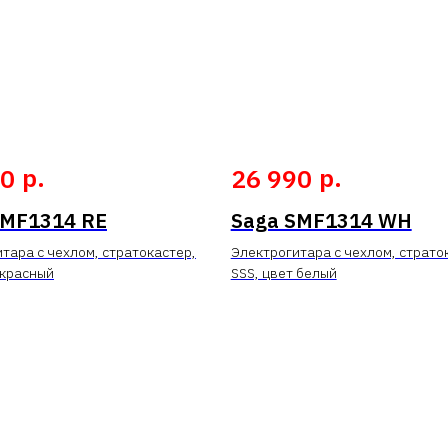
р.
р.
90
26 990
SMF1314 RE
Saga SMF1314 WH
тара с чехлом, стратокастер,
Электрогитара с чехлом, страто
 красный
SSS, цвет белый