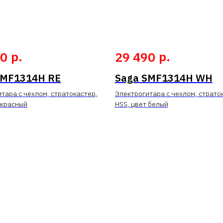
р.
р.
90
29 490
SMF1314H RE
Saga SMF1314H WH
тара с чехлом, стратокастер,
Электрогитара с чехлом, страто
 красный
HSS, цвет белый