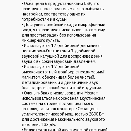
• Оснащена 6 предустановками DSP, что
позволяет пользователям легко выбирать
настройки, соответствующие их
потребностям и вкусам.
• Доступны линейный вход и микрофонный
вход, что позволяет использовать систему
для простых задач без использования
микшерного пульта.
• Используется 12 -дюймовый динамик с
неодимовым̆ магнитом и 3-дюймовой
звуковой катушкой для воспроизведения
звука с высоким звуковым давлением.
• Используется 1.7-дюймовый
высокочастотный драйвер с неодимовым̆
магнитом, обеспечивая более чистый,
детализированный и динамичный звук
благодаря высокой магнитной индукции.
• Очень гибкая в использовании. Может
использоваться как основная акустическая
система на стойке, подвешиваться к
потолку, так и как монитор. • Оснащена
усилителем с пиковой мощностью 2800 Вт
для достижения максимального звукового
давления 133 дБ.
• Является активной акустической системой