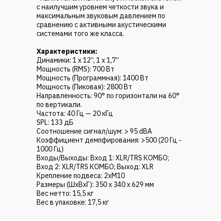
с наилучшим уровнем четкости звука и
максимальным звуковым давлением по
сравнению с активными акустическими
системами того же класса.
Характеристики:
Динамики: 1 х 12”, 1 х 1,7”
Мощность (RMS): 700 Вт
Мощность (Программная): 1400 Вт
Мощность (Пиковая): 2800 Вт
Направленность: 90° по горизонтали на 60°
по вертикали.
Частота: 40 Гц — 20 кГц
SPL: 133 дБ
Соотношение сигнал/шум: > 95 dBA
Коэффициент демпфирования: >500 (20 Гц -
1000 Гц)
Входы/Выходы: Вход 1: XLR/TRS КОМБО;
Вход 2: XLR/TRS КОМБО; Выход: XLR
Крепление подвеса: 2хМ10
Размеры (ШхВхГ): 350 x 340 x 629 мм
Вес нетто: 15,5 кг
Вес в упаковке: 17,5 кг