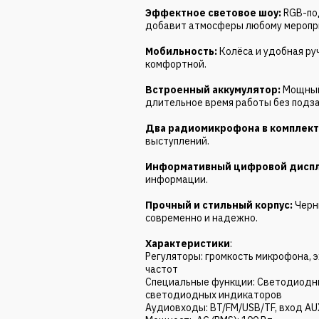
Эффектное световое шоу:
RGB-по
добавит атмосферы любому меропр
Мобильность:
Колёса и удобная ру
комфортной.
Встроенный аккумулятор:
Мощный
длительное время работы без подзар
Два радиомикрофона в комплекте
выступлений.
Информативный цифровой дисп
информации.
Прочный и стильный корпус:
Черн
современно и надежно.
Характеристики
:
Регуляторы: громкость микрофона, э
частот
Специальные функции: Светодиодн
светодиодных индикаторов
Аудиовходы: BT/FM/USB/TF, вход AU