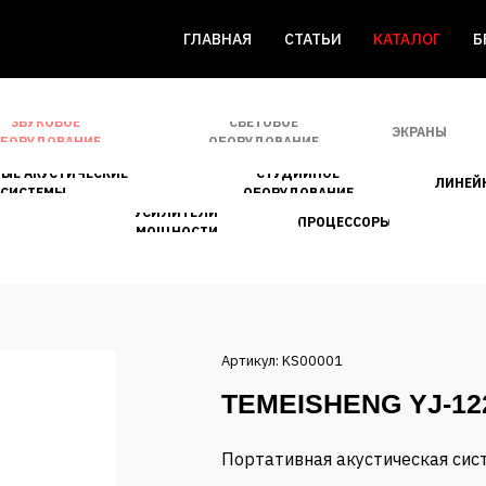
ГЛАВНАЯ
СТАТЬИ
КАТАЛОГ
Б
ЗВУКОВОЕ
СВЕТОВОЕ
ЭКРАНЫ
БОРУДОВАНИЕ
ОБОРУДОВАНИЕ
ЫЕ АКУСТИЧЕСКИЕ
СТУДИЙНОЕ
ЛИНЕЙ
СИСТЕМЫ
ОБОРУДОВАНИЕ
УСИЛИТЕЛИ
ПРОЦЕССОРЫ
МОЩНОСТИ
Артикул: KS00001
TEMEISHENG YJ-12
Портативная акустическая си