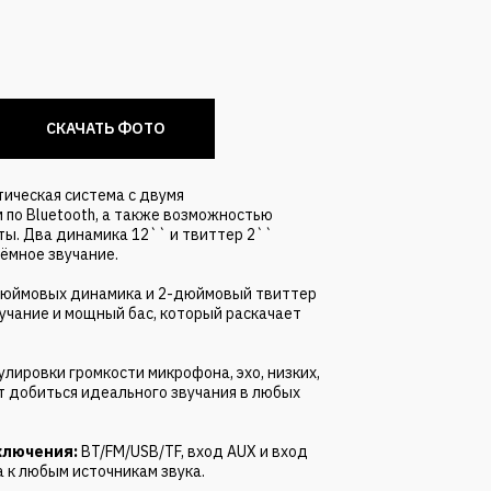
СКАЧАТЬ ФОТО
ическая система с двумя
по Bluetooth, а также возможностью
ты. Два динамика 12`` и твиттер 2``
ёмное звучание.
-дюймовых динамика и 2-дюймовый твиттер
учание и мощный бас, который раскачает
улировки громкости микрофона, эхо, низких,
т добиться идеального звучания в любых
ключения:
BT/FM/USB/TF, вход AUX и вход
а к любым источникам звука.