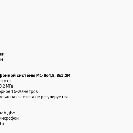
зки
мм
онной системы M1-864,8, 863,2М
астота
3,2 МГц
ерное 15-20 метров
рованная частота не регулируется
: 6 дБм
 микрофон
кГц