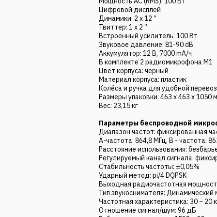
Мощность АС (RMS): 100 Вт
Цифровой дисплей
Динамики: 2 х 12 ’’
Твиттер: 1 х 2 ’’
Встроенный усилитель: 100 Вт
Звуковое давление: 81-90 dB
Аккумулятор: 12 В, 7000 mA/ч
В комплекте 2 радиомикрофона M1
Цвет корпуса: черный
Материал корпуса: пластик
Колёса и ручка для удобной перево
Размеры упаковки: 463 х 463 х 1050 
Вес: 23,15 кг
Параметры беспроводной микроф
Диапазон частот: фиксированная ч
A-частота: 864,8 МГц, B - частота: 86
Расстояние использования: безбарь
Регулируемый канал сигнала: фикси
Стабильность частоты: ±0,05%
Ударный метод: pi/4 DQPSK
Выходная радиочастотная мощность
Тип звукоснимателя: Динамический
Частотная характеристика: 30 ~ 20 
Отношение сигнал/шум: 96 дБ