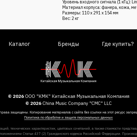
Уровень входного сигнала (1 кГц): Line
Материал корпуса: фанера, кожа, ме
Размеры: 110 х 291 х 154 мм
Вес: 2 кг
Каталог
Бренды
Где купить?
© 2026
ООО "КМК" Китайская Музыкальная Компания
© 2026
China Music Company "CMC" LLC
права защищены. Копирование материалов с сайта без ссылки на этот ресурс запре
Политика по обработке и защите персональных данных
аций, технических характеристик, цветовых сочетаний, а также стоимости предста
 положениями Статьи 437 (2) Гражданского кодекса Российской Федерации. Производ