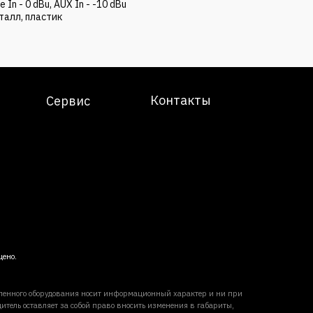
 In - 0 dBu, AUX In - -10 dBu
талл, пластик
Контакты
Сервис
щено.
вленного оборудования носит информационный характер и ни при
итель оставляет за собой право вносить изменения в габариты,