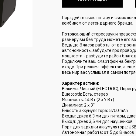
Порадуйте свою гитару и своих пок
комбиком от легендарного бренда!
Потрясающий стереозвук и превос
размеру вы без труда можете его вз
Ведь до 8 часов работы от встроен
автономность, забудьте про провода
мощности - разбудите район благод
Подключите ваш смартфон на бекгра
входу. Три режима эффектов, а ещё 
весь мир вас услышал в самом потр
Характеристики:
Режимы: Чистый (ELECTRIC), Перегру
Bluetooth: Есть, стерео
Мощность: 14 Вт (2 х 7 Вт)
Динамики: 2 х 3’’
Ёмкость аккумулятора: 5700 mAh
Входы: джек 6,3 мм для гитары, дже
Выход: джек 3,5 мм для наушников
Порт для зарядки аккумулятора: USB
Автономная работа: от 5 до 8 часов