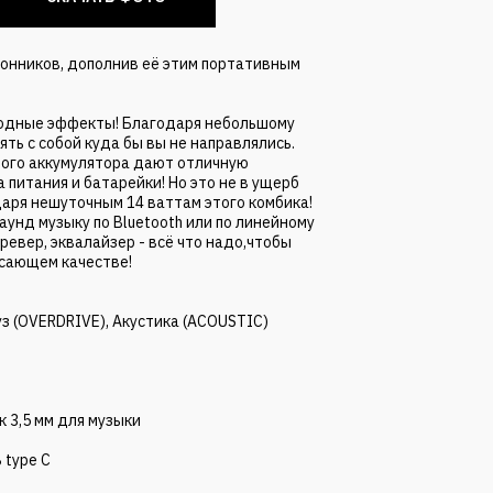
лонников, дополнив её этим портативным
ходные эффекты! Благодаря небольшому
ять с собой куда бы вы не направлялись.
ного аккумулятора дают отличную
 питания и батарейки! Но это не в ущерб
аря нешуточным 14 ваттам этого комбика!
унд музыку по Bluetooth или по линейному
ревер, эквалайзер - всё что надо,чтобы
ясающем качестве!
з (OVERDRIVE), Акустика (ACOUSTIC)
к 3,5 мм для музыки
 type C