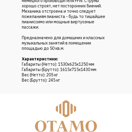
немецкого производителя FFW. Струны
хорошо строят, нет посторонних биений.
Механика отстроена и точно следует
пожеланиям пианиста - будь то тишайшее
пианиссимо или мощные виртуозные
пассажи.
Предназначено для домашних и классных
музыкальных занятий в помещении
площадью до 50 кв.м.
Характеристики:
Габариты (Нетто): 1530х625х1250 мм
Габариты (Брутто): 1615х715х1430 мм
Вес (Нетто): 205 кг
Вес (Брутто): 245 кг