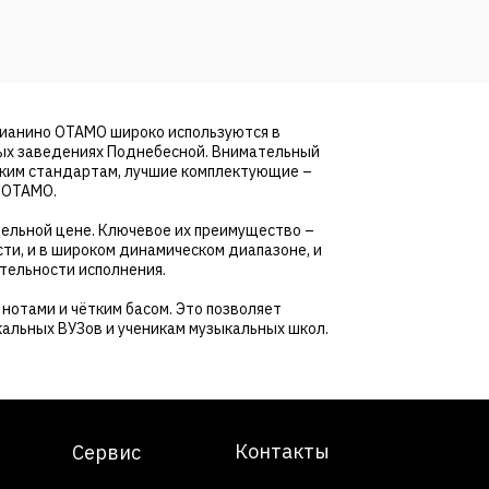
пианино OTAMO широко используются в
ых заведениях Поднебесной. Внимательный
ским стандартам, лучшие комплектующие –
 OTAMO.
тельной цене. Ключевое их преимущество –
сти, и в широком динамическом диапазоне, и
тельности исполнения.
нотами и чётким басом. Это позволяет
кальных ВУЗов и ученикам музыкальных школ.
Контакты
Сервис