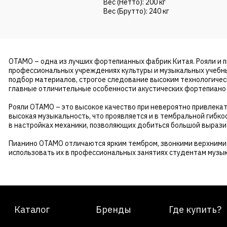
Вес (Нетто): 200 кг
Вес (Брутто): 240 кг
OTAMO – одна из лучших фортепианных фабрик Китая. Рояли и 
профессиональных учреждениях культуры и музыкальных учебн
подбор материалов, строгое следование высоким технологиче
главные отличительные особенности акустических фортепиано
Рояли OTAMO – это высокое качество при невероятно привлека
высокая музыкальность, что проявляется и в тембральной гибко
в настройках механики, позволяющих добиться большой вырази
Пианино OTAMO отличаются ярким тембром, звонкими верхними 
использовать их в профессиональных занятиях студентам музы
Каталог
Бренды
Где купить?