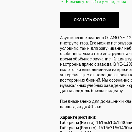
Наличие уточняйте у менеджера
СКАЧАТЬ ФОТО
Акустическое пианино OTAMO YE-123
инструментов. Его можно использо
условиях, так и для озвучивания н
особенностями этого инструмента яв
время объёмное звучание. Клавиату
настроена прямо с завода. В YE-12
молоточки выполененные из красног
унтерфильцем от немецкого произво
посторонних биений. Мы осознанно
музыкальных учебных заведений - с
данная модель близка к идеалу.
Предназначено для домашних и кла
площадью до 40 кв.м.
Характеристики:
Габариты (Нетто): 1515х610х1230 м
Габариты (Брутто): 1615х715х1430 