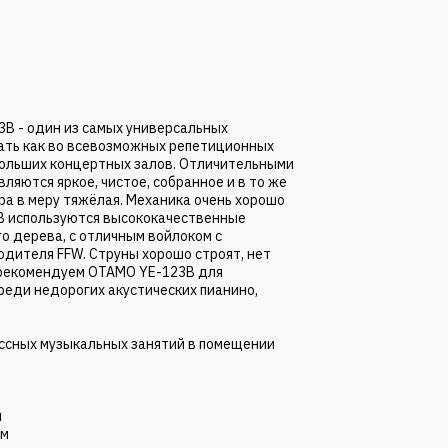
B - один из самых универсальных
вать как во всевозможных репетиционных
ебольших концертных залов. Отличительными
ляются яркое, чистое, собранное и в то же
ра в меру тяжёлая. Механика очень хорошо
3B используются высококачественные
о дерева, с отличным войлоком с
дителя FFW. Струны хорошо строят, нет
 рекомендуем OTAMO YE-123B для
реди недорогих акустических пианино,
ссных музыкальных занятий в помещении
м
мм