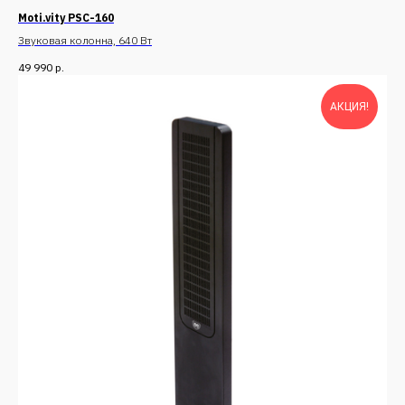
Moti.vity PSC-160
Звуковая колонна, 640 Вт
49 990
р.
АКЦИЯ!