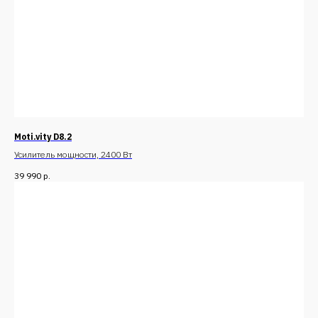
Moti.vity D8.2
Усилитель мощности, 2400 Вт
39 990
р.