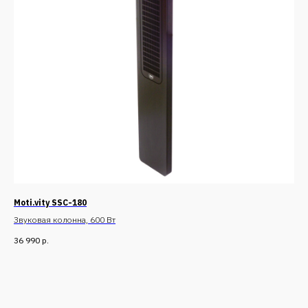
Moti.vity SSC-180
Звуковая колонна, 600 Вт
36 990
р.