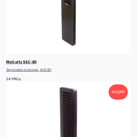
Moti.vity SSC-80
Звуковая колонна, 400 Вт
24 990
р.
АКЦИЯ!