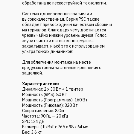
обработана по пескоструйной технологии.
Система одновременно красивая и
высококачественная. Серия PSC также
обладает превосходным качеством сборки и
материалов, благодаря чему достигается
чрезвычайно низкий уровень шумов. Голос
звучит чисто и естественно, музыка -
захватывает, и всё это с использованием
ультратонких динамиков!
Для облегчения монтажа на месте
предусмотрены настенные крепления с
защелкой.
Характеристики:
Динамики: 2 х 30 Вт + 1 твитер
Мощность (RMS): 80 Вт
Мощность (Программная): 160 Вт
Мощность (Пиковая): 320 Вт
Сопротивление: 8 Ом
Частота: 90 Гц — 20 кГц
SPL: 124 дБ
Размеры (ШхВхГ): 765 x 98 x 64 мм
Вес: 3,6 кг