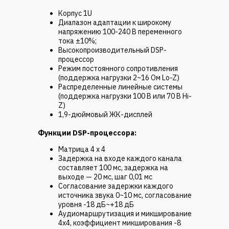
Корпус 1U
Диапазон адаптации к широкому
напряжению 100-240 В переменного
тока ±10%;
Высокопроизводительный DSP-
процессор
Режим постоянного сопротивления
(поддержка нагрузки 2~16 Ом Lo-Z)
Распределенные линейные системы
(поддержка нагрузки 100 В или 70 В Hi-
Z)
1,9-дюймовый ЖК-дисплей
Функции DSP-процессора:
Матрица 4 х 4
Задержка на входе каждого канала
составляет 100 мс, задержка на
выходе — 20 мс, шаг 0,01 мс
Согласование задержки каждого
источника звука 0~10 мс, согласование
уровня -18 дБ~+18 дБ
Аудиомаршрутизация и микширование
4x4, коэффициент микширования -8