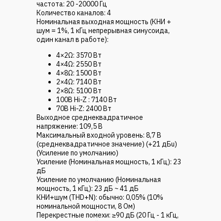
частота: 20 -20000 Гц
Количество каналов: 4
Номинальная выходная мощность (КНИ +
шум = 1%, 1 кГц непрерывная синусоида,
один канал в работе):
4×2Ω: 3570 Вт
4×4Ω: 2550 Вт
4×8Ω: 1500 Вт
2×4Ω: 7140 Вт
2×8Ω: 5100 Вт
100В Hi-Z : 7140 Вт
70В Hi-Z: 2400 Вт
Выходное среднеквадратичное
напряжение: 109,5 В
Максимальный входной уровень: 8,7 В
(среднеквадратичное значение) (+21 дБu)
(Усиление по умолчанию)
Усиление (Номинальная мощность, 1 кГц): 23
дБ
Усиление по умолчанию (Номинальная
мощность, 1 кГц): 23 дБ ~ 41 дБ
КНИ+шум (THD+N): обычно: 0,05% (10%
номинальной мощности, 8 Ом)
Перекрестные помехи: ≥90 дБ (20 Гц - 1 кГц,