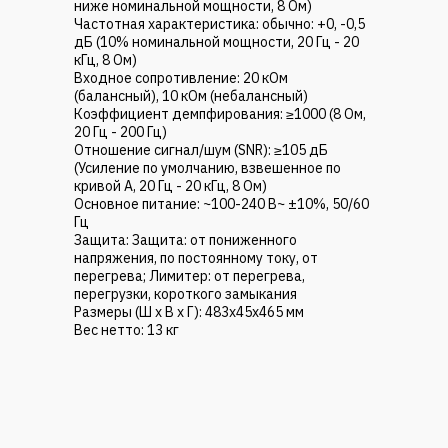
ниже номинальной мощности, 8 Ом)
Частотная характеристика: обычно: +0, -0,5
дБ (10% номинальной мощности, 20 Гц - 20
кГц, 8 Ом)
Входное сопротивление: 20 кОм
(балансный), 10 кОм (небалансный)
Коэффициент демпфирования: ≥1000 (8 Ом,
20 Гц - 200 Гц)
Отношение сигнал/шум (SNR): ≥105 дБ
(Усиление по умолчанию, взвешенное по
кривой А, 20 Гц - 20 кГц, 8 Ом)
Основное питание: ~100-240 В~ ±10%, 50/60
Гц
Защита: Защита: от пониженного
напряжения, по постоянному току, от
перегрева; Лимитер: от перегрева,
перегрузки, короткого замыкания
Размеры (Ш х В х Г): 483x45x465 мм
Вес нетто: 13 кг