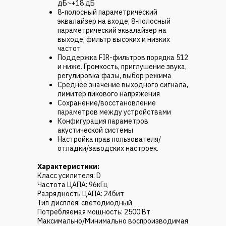
дБ~+18 дБ
8-полосный параметрический
эквалайзер на входе, 8-полосный
параметрический эквалайзер на
выходе, фильтр высоких и низких
частот
Поддержка FIR-фильтров порядка 512
и ниже. Громкость, приглушение звука,
регулировка фазы, выбор режима
Среднее значение выходного сигнала,
лимитер пикового напряжения
Сохранение/восстановление
параметров между устройствами
Конфигурация параметров
акустической системы
Настройка прав пользователя/
отладки/заводских настроек.
Характеристики:
Класс усилителя: D
Частота ЦАПА: 96кГц
Разрядность ЦАПА: 24бит
Тип дисплея: светодиодный
Потребляемая мощность: 2500 Вт
Максимально/Минимально воспроизводимая