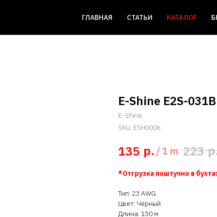
ГЛАВНАЯ
СТАТЬИ
КАТАЛОГ
Б
E-Shine E2S-031B
E-Shine
SKU:
ESH0006
р.
р
135
223
/
1 m
*Отгрузка поштучно в бухтах
Тип: 23 AWG
Цвет: Чёрный
Длина: 150 м