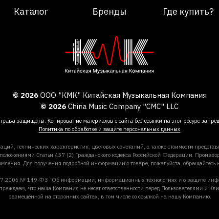
Каталог
Бренды
Где купить?
© 2026
ООО "КМК" Китайская Музыкальная Компания
© 2026
China Music Company "CMC" LLC
права защищены. Копирование материалов с сайта без ссылки на этот ресурс запре
Политика по обработке и защите персональных данных
аций, технических характеристик, цветовых сочетаний, а также стоимости предста
 положениями Статьи 437 (2) Гражданского кодекса Российской Федерации. Производ
омления. Для получения подробной информации о товаре, пожалуйста, обращайтесь
27.07.2006 № 149-ФЗ "Об информации, информационных технологиях и о защите ин
преждаем, что наша Компания не несет ответственности перед Пользователями и Кли
размещённой на сторонних сайтах, в том числе со ссылкой на нашу Компанию.