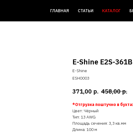
ГЛАВНАЯ
СТАТЬИ
КАТАЛОГ
Б
E-Shine E2S-361B
E-Shine
ESH0003
р.
р.
371,00
458,00
*Отгрузка поштучно в бухтах
Цвет: Чёрный
Тип: 13 AWG
Площадь сечения: 3,3 кв.мм
Длина: 100 м