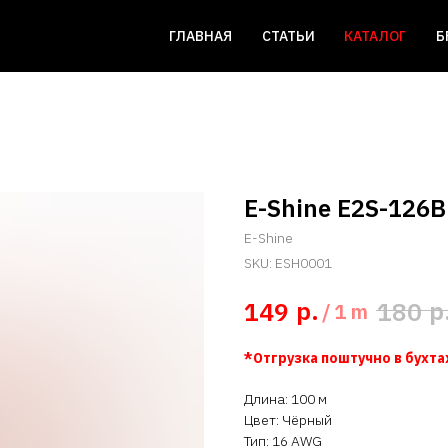
ГЛАВНАЯ
СТАТЬИ
КАТАЛОГ
Б
E-Shine E2S-126B
E-Shine
SKU:
ESH0001
р.
р
149
180
/
1 m
*Отгрузка поштучно в бухтах
Длина: 100 м
Цвет: Чёрный
Тип: 16 AWG