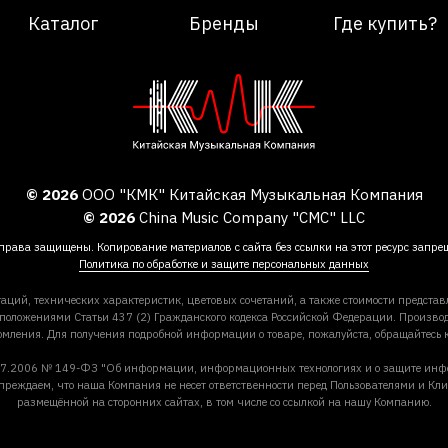
Каталог
Бренды
Где купить?
© 2026
ООО "КМК" Китайская Музыкальная Компания
© 2026
China Music Company "CMC" LLC
права защищены. Копирование материалов с сайта без ссылки на этот ресурс запре
Политика по обработке и защите персональных данных
аций, технических характеристик, цветовых сочетаний, а также стоимости предста
 положениями Статьи 437 (2) Гражданского кодекса Российской Федерации. Производ
омления. Для получения подробной информации о товаре, пожалуйста, обращайтесь
27.07.2006 № 149-ФЗ "Об информации, информационных технологиях и о защите ин
преждаем, что наша Компания не несет ответственности перед Пользователями и Кли
размещённой на сторонних сайтах, в том числе со ссылкой на нашу Компанию.