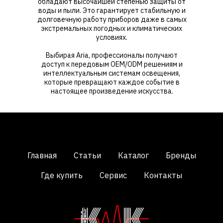
обладают высочайшей степенью защиты от
воды и пыли. Это гарантирует стабильную и
долговечную работу приборов даже в самых
экстремальных погодных и климатических
условиях.
Выбирая Aria, профессионалы получают
доступ к передовым OEM/ODM решениям и
интеллектуальным системам освещения,
которые превращают каждое событие в
настоящее произведение искусства.
Главная
Статьи
Каталог
Бренды
Где купить
Сервис
Контакты