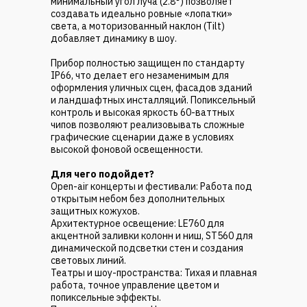
минимальный угол луча (2.8°) позволяет
создавать идеально ровные «лопатки»
света, а моторизованный наклон (Tilt)
добавляет динамику в шоу.
Прибор полностью защищен по стандарту
IP66, что делает его незаменимым для
оформления уличных сцен, фасадов зданий
и ландшафтных инсталляций. Попиксельный
контроль и высокая яркость 60-ваттных
чипов позволяют реализовывать сложные
графические сценарии даже в условиях
высокой фоновой освещенности.
Для чего подойдет?
Open-air концерты и фестивали: Работа под
открытым небом без дополнительных
защитных кожухов.
Архитектурное освещение: LE760 для
акцентной заливки колонн и ниш, ST560 для
динамической подсветки стен и создания
световых линий.
Театры и шоу-пространства: Тихая и плавная
работа, точное управление цветом и
попиксельные эффекты.