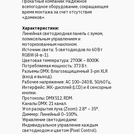
Прокатные компании: Надежное
всепогодное оборудование, сокращающее
время монтажа за счет отсутствия
«домеков».
Характеристики:
Линейная светодиодная панель с зумом,
попиксельным управлением и
моторизованным наклоном.
Источник света: 5 светодиодов по 60 Вт
RGBW (4-в-1).
Цветовая температура: 2700K – 8000K.
Потребляемая мощность: 373 Вт.
Разъемы DMX: Влагозащищенный 3-pin XLR
(вход и выход).
Рабочее напряжение: AC 100–240 В, 50/60 Гц.
Интерфейс: ЖК-дисплей (LCD) и 4 сенсорные
кнопки.
Протоколы: DMX512, RDM.
Каналы DMX: 21 канал.
Угол раскрытия луча (Zoom): 2.8° – 35°.
Диммер: Линейный 0–100%.
Управление светодиодами:
Индивидуальное управление каждым
светодиодом и цветом (Pixel Control).